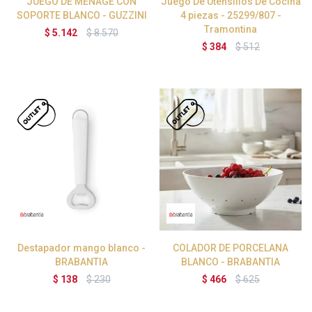
JUEGO DE MENAGE CON
Juego De Utensilios De Cocina
SOPORTE BLANCO - GUZZINI
4 piezas - 25299/807 -
Tramontina
$
5.142
$
8.570
$
384
$
512
Destapador mango blanco -
COLADOR DE PORCELANA
BRABANTIA
BLANCO - BRABANTIA
$
138
$
230
$
466
$
625