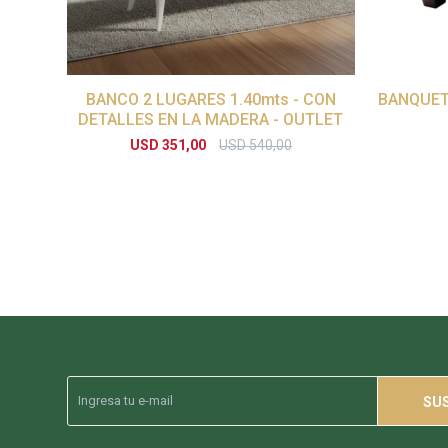
BANCO 2 LUGARES 1.40mts - CON
BANQUET
DETALLES EN LA MADERA - OUTLET
USD
351,00
USD
540,00
SU