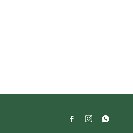


