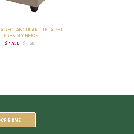
A RECTANGULAR - TELA PET
FRENDLY BEIGE
$
4.950
$
6.600
SCRIBIRME