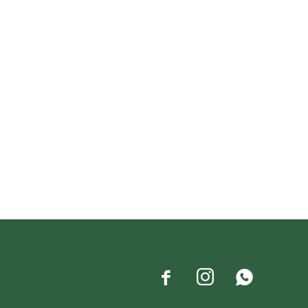


