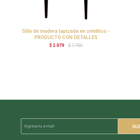
Silla de madera tapizada en sintético -
PRODUCTO CON DETALLES
$
2.079
$
7.700
SU