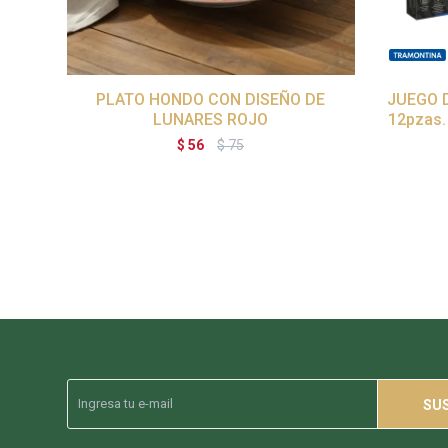
PLATO HONDO CON DISEÑO DE
JUEGO 
LUNARES ROJO
12pzas.
$
56
$
75
SU