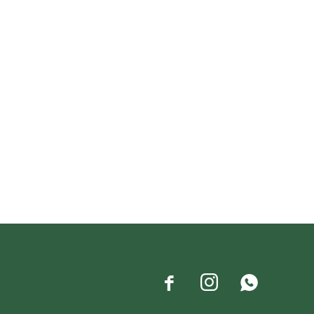


