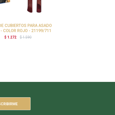
DE CUBIERTOS PARA ASADO
 - COLOR ROJO - 21199/711
$
1.272
$
1.590
SCRIBIRME