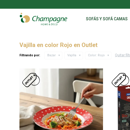
SOFÁS Y SOFÁ CAMAS
Vajilla en color Rojo en Outlet
Quitar fil
Filtrando por:
Bazar
Vajilla
Color:
Rojo