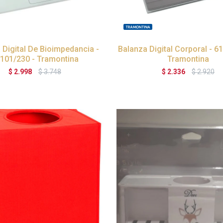
 Digital De Bioimpedancia -
Balanza Digital Corporal - 6
101/230 - Tramontina
Tramontina
$
2.998
$
3.748
$
2.336
$
2.920