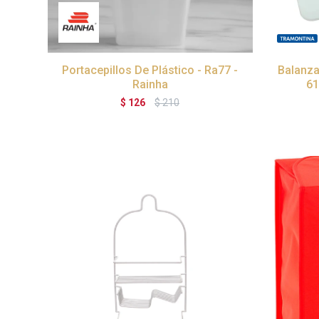
Portacepillos De Plástico - Ra77 -
Balanza
Rainha
61
$
126
$
210