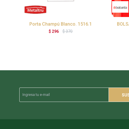
Porta Champú Blanco. 1516.1
BOLS
$
296
$
370
SU