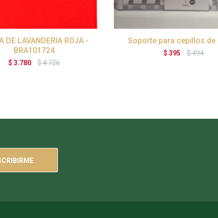
A DE LAVANDERIA ROJA -
Soporte para cepillos de 
BRA101724
$
395
$
494
$
3.780
$
4.726
SCRIBIRME