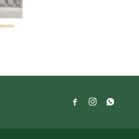
diente


