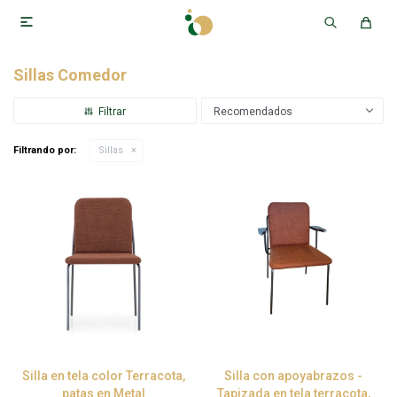

Sillas Comedor
Recomendados
Filtrando por:
Sillas
Silla en tela color Terracota,
Silla con apoyabrazos -
patas en Metal
Tapizada en tela terracota,