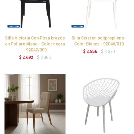
Silla Victoria Con Posa brazos
Silla Sissi en polipropileno -
en Polipropileno - Color negra
Color Blanca - 92046/010
- 92042/009
$
2.856
$
3.570
$
2.692
$
3.365