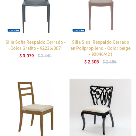
Silla Sofia Respaldo Cerrado -
Silla Sissi Respaldo Cerrado
Color Grafito - 92236/007
en Polipropileno - Color beige
- 92046/421
$
3.079
$
3.849
$
2.308
$
2.885