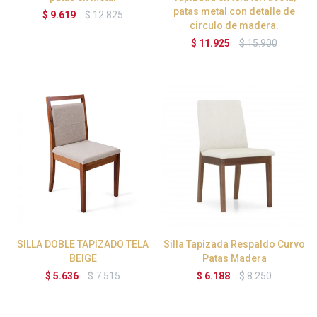
patas metal con detalle de
$
9.619
$
12.825
circulo de madera.
$
11.925
$
15.900
SILLA DOBLE TAPIZADO TELA
Silla Tapizada Respaldo Curvo
BEIGE
Patas Madera
$
5.636
$
7.515
$
6.188
$
8.250