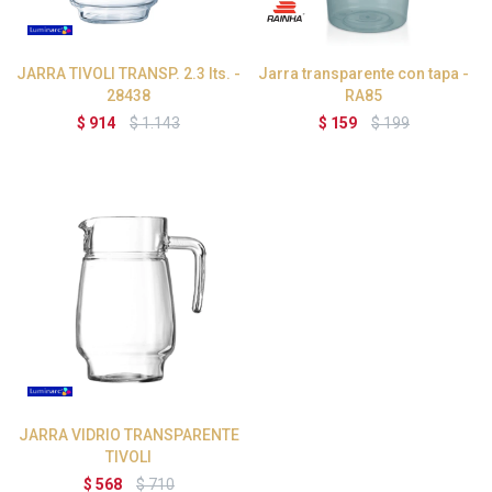
JARRA TIVOLI TRANSP. 2.3 lts. -
Jarra transparente con tapa -
28438
RA85
$
914
$
1.143
$
159
$
199
JARRA VIDRIO TRANSPARENTE
TIVOLI
$
568
$
710