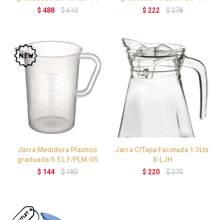
$
488
$
610
$
222
$
278
Jarra Medidora Plastico
Jarra C/Tapa Facetada 1.3Lts.
graduada 0.5 L F/PLM-05
X-LJH
$
144
$
180
$
220
$
275