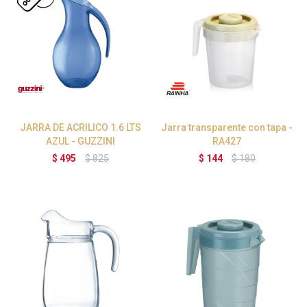
JARRA DE ACRILICO 1.6 LTS
Jarra transparente con tapa -
AZUL - GUZZINI
RA427
$
495
$
825
$
144
$
180