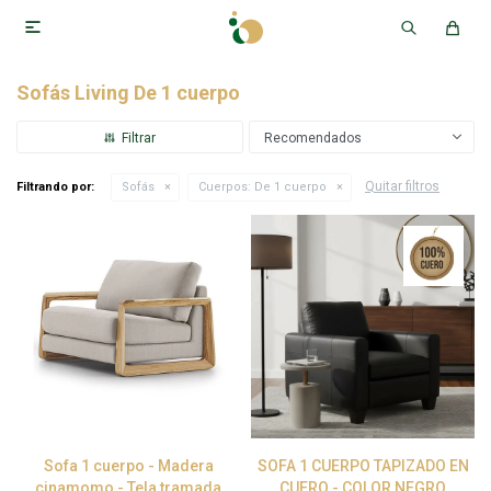

Sofás Living De 1 cuerpo
Recomendados
Quitar filtros
Filtrando por:
Sofás
Cuerpos:
De 1 cuerpo
Sofa 1 cuerpo - Madera
SOFA 1 CUERPO TAPIZADO EN
cinamomo - Tela tramada
CUERO - COLOR NEGRO