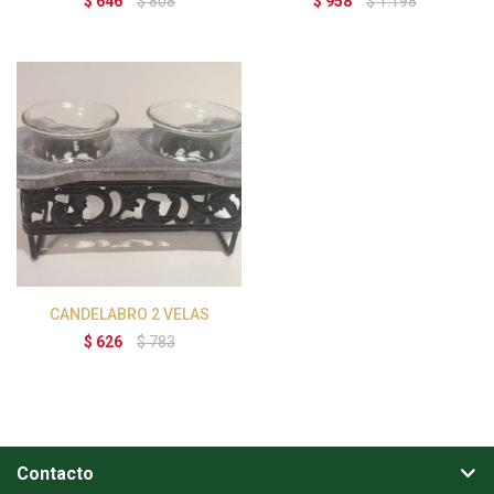
$
646
$
808
$
958
$
1.198
CANDELABRO 2 VELAS
$
626
$
783
Contacto