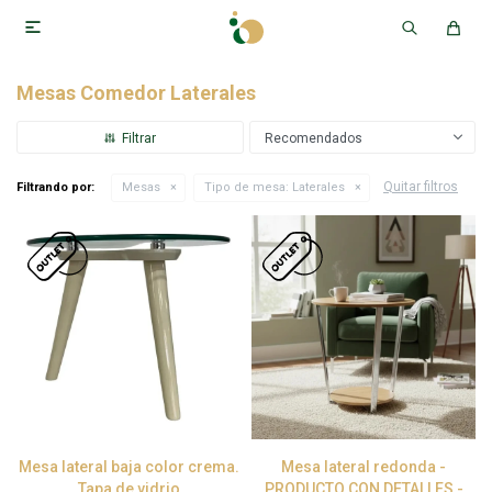

Mesas Comedor Laterales
Recomendados
Quitar filtros
Filtrando por:
Mesas
Tipo de mesa:
Laterales
Mesa lateral baja color crema.
Mesa lateral redonda -
Tapa de vidrio
PRODUCTO CON DETALLES -