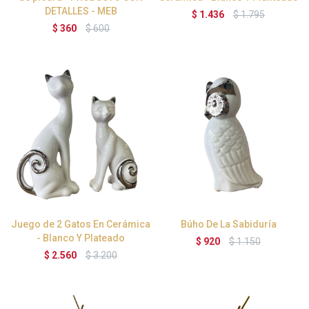
DETALLES - MEB
$
1.436
$
1.795
$
360
$
600
Juego de 2 Gatos En Cerámica
Búho De La Sabiduría
- Blanco Y Plateado
$
920
$
1.150
$
2.560
$
3.200