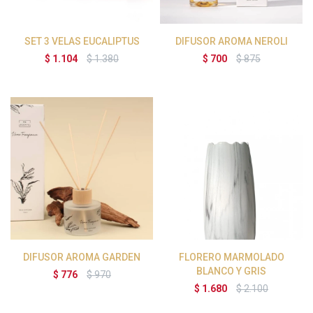
SET 3 VELAS EUCALIPTUS
DIFUSOR AROMA NEROLI
$
1.104
$
1.380
$
700
$
875
DIFUSOR AROMA GARDEN
FLORERO MARMOLADO
BLANCO Y GRIS
$
776
$
970
$
1.680
$
2.100