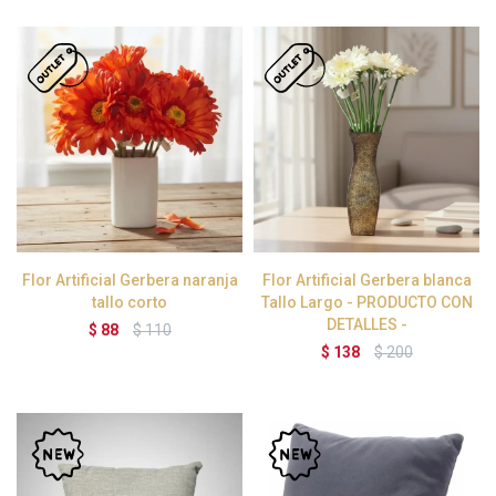
Flor Artificial Gerbera naranja
Flor Artificial Gerbera blanca
tallo corto
Tallo Largo - PRODUCTO CON
DETALLES -
$
88
$
110
$
138
$
200