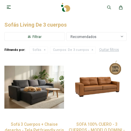

Sofás Living De 3 cuerpos
Recomendados
Quitar filtros
Filtrando por:
Sofás
Cuerpos:
De 3 cuerpos
Sofá 3 Cuerpos + Chaise
SOFA 100% CUERO - 3
derecho - Tela Pet friendly gris
CUERPOS - MODELO DOMINI -