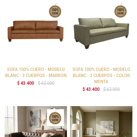
SOFA 100% CUERO - MODELO
SOFA 100% CUERO - MODELO
BLANC - 3 CUERPOS - MARRON
BLANC - 3 CUERPOS - COLOR
MENTA
$
43.400
$
62.000
$
43.400
$
62.000