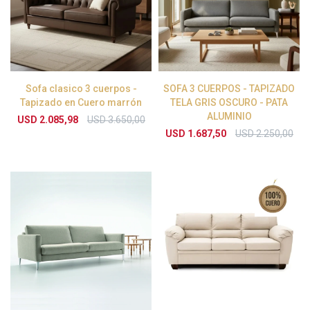
Sofa clasico 3 cuerpos -
SOFA 3 CUERPOS - TAPIZADO
Tapizado en Cuero marrón
TELA GRIS OSCURO - PATA
ALUMINIO
USD
2.085,98
USD
3.650,00
USD
1.687,50
USD
2.250,00