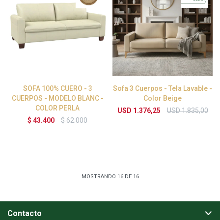
SOFA 100% CUERO - 3
Sofa 3 Cuerpos - Tela Lavable -
CUERPOS - MODELO BLANC -
Color Beige
COLOR PERLA
USD
1.376,25
USD
1.835,00
$
43.400
$
62.000
MOSTRANDO
16
DE
16
Contacto