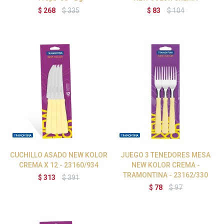
$
268
$
335
$
83
$
104
CUCHILLO ASADO NEW KOLOR
JUEGO 3 TENEDORES MESA
CREMA X 12 - 23160/934
NEW KOLOR CREMA -
TRAMONTINA - 23162/330
$
313
$
391
$
78
$
97