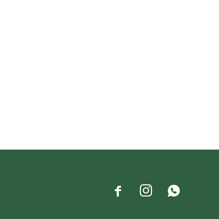


