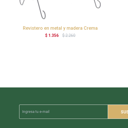
Revistero en metal y madera Crema
$
1.356
$
2.260
SU