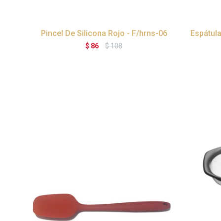
Pincel De Silicona Rojo - F/hrns-06
Espátula
$
86
$
108