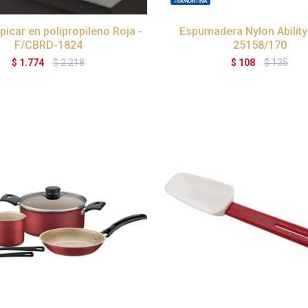
picar en polipropileno Roja -
Espumadera Nylon Ability
F/CBRD-1824
25158/170
$
1.774
$
2.218
$
108
$
135