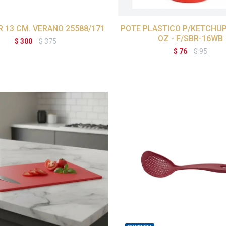
 13 CM. VERANO 25588/171
POTE PLASTICO P/KETCHUP
OZ - F/SBR-16WB
$
300
$
375
$
76
$
95