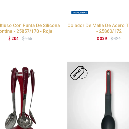
ltiuso Con Punta De Silicona
Colador De Malla De Acero 
ntina - 25857/170 - Roja
- 25860/172
$
204
$
255
$
339
$
424