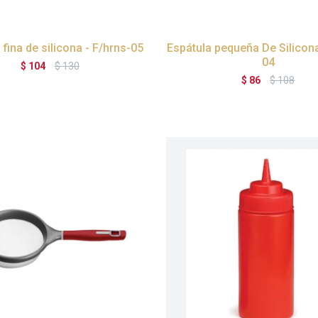
 fina de silicona - F/hrns-05
Espátula pequeña De Silicona
04
$
104
$
130
$
86
$
108