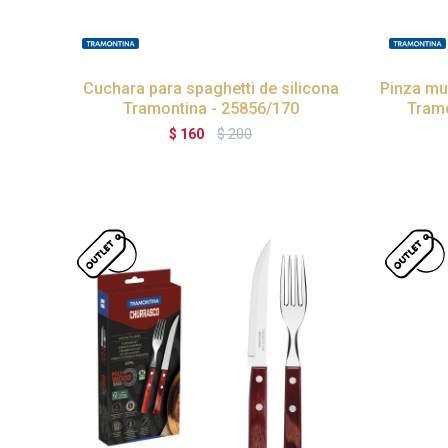
Cuchara para spaghetti de silicona
Pinza mu
Tramontina - 25856/170
Tramo
$
160
$
200