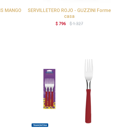
CMS MANGO
SERVILLETERO ROJO - GUZZINI Forme
casa
$
796
$
1.327