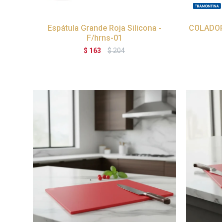
Espátula Grande Roja Silicona -
COLADOR
F/hrns-01
$
163
$
204