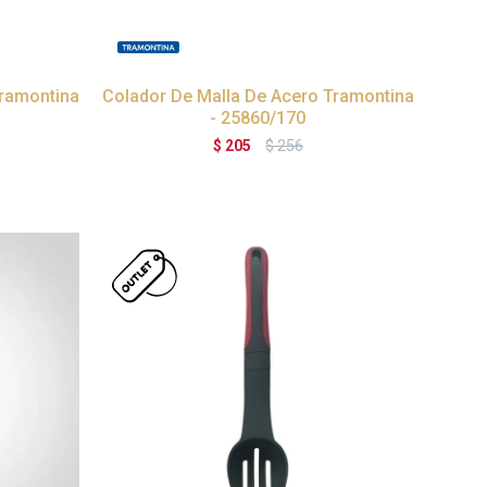
Tramontina
Colador De Malla De Acero Tramontina
- 25860/170
$
205
$
256