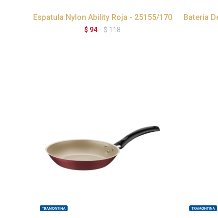
Espatula Nylon Ability Roja - 25155/170
Bateria D
$
94
$
118