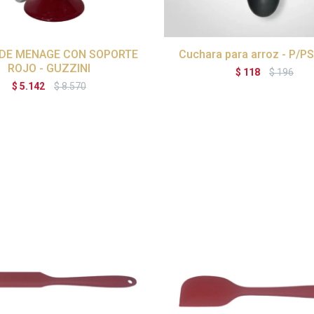
DE MENAGE CON SOPORTE
Cuchara para arroz - P/P
ROJO - GUZZINI
$
118
$
196
$
5.142
$
8.570