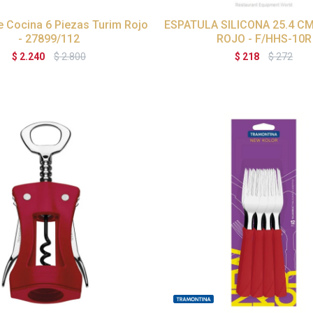
e Cocina 6 Piezas Turim Rojo
ESPATULA SILICONA 25.4 
- 27899/112
ROJO - F/HHS-10R
$
2.240
$
2.800
$
218
$
272