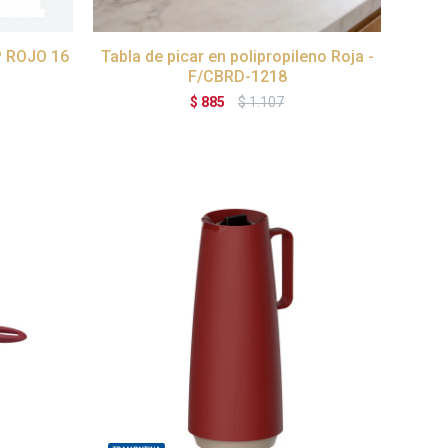
 ROJO 16
Tabla de picar en polipropileno Roja -
F/CBRD-1218
$
885
$
1.107