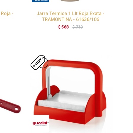
 Roja -
Jarra Termica 1 Llt Roja Exata -
TRAMONTINA - 61636/106
$
568
$
710