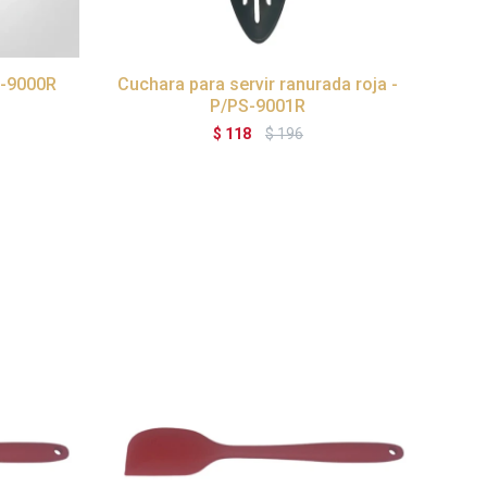
S-9000R
Cuchara para servir ranurada roja -
P/PS-9001R
$
118
$
196