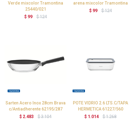
Verde mixcolor Tramontina
arena mixcolor Tramontina
25440/021
$
99
$
124
$
99
$
124
Sarten Acero Inox 28cm Brava
POTE VIDRIO 2.6 LTS.C/TAPA
c/Antiadherente 62195/287
HERMETICA 61227/560
$
2.483
$
3.104
$
1.014
$
1.268