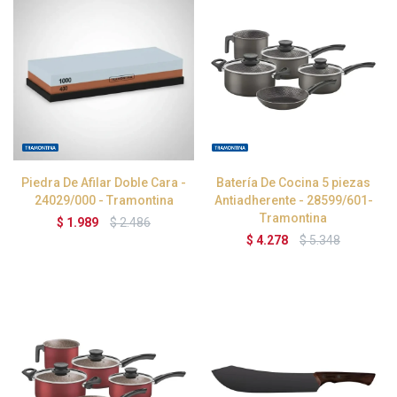
Piedra De Afilar Doble Cara -
Batería De Cocina 5 piezas
24029/000 - Tramontina
Antiadherente - 28599/601-
Tramontina
$
1.989
$
2.486
$
4.278
$
5.348