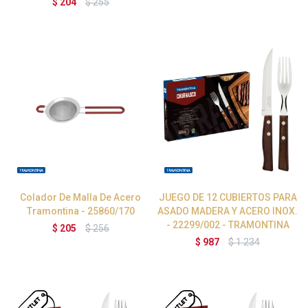
$
204
$
255
Colador De Malla De Acero
JUEGO DE 12 CUBIERTOS PARA
Tramontina - 25860/170
ASADO MADERA Y ACERO INOX.
- 22299/002 - TRAMONTINA
$
205
$
256
$
987
$
1.234