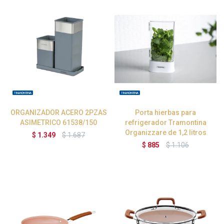
ORGANIZADOR ACERO 2PZAS
Porta hierbas para
ASIMETRICO 61538/150
refrigerador Tramontina
Organizzare de 1,2 litros
$
1.349
$
1.687
$
885
$
1.106