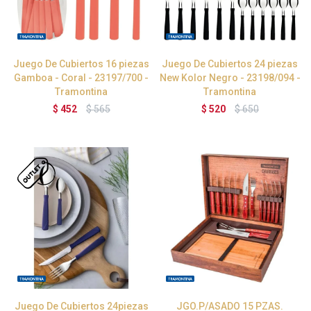
Juego De Cubiertos 16 piezas
Juego De Cubiertos 24 piezas
Gamboa - Coral - 23197/700 -
New Kolor Negro - 23198/094 -
Tramontina
Tramontina
$
452
$
565
$
520
$
650
Juego De Cubiertos 24piezas
JGO.P/ASADO 15 PZAS.