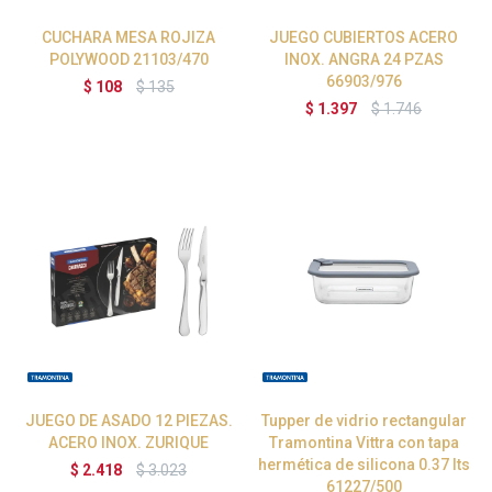
CUCHARA MESA ROJIZA
JUEGO CUBIERTOS ACERO
POLYWOOD 21103/470
INOX. ANGRA 24 PZAS
66903/976
$
108
$
135
$
1.397
$
1.746
JUEGO DE ASADO 12 PIEZAS.
Tupper de vidrio rectangular
ACERO INOX. ZURIQUE
Tramontina Vittra con tapa
hermética de silicona 0.37 lts
$
2.418
$
3.023
61227/500