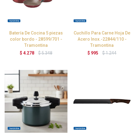
Batería De Cocina 5 piezas
Cuchillo Para Carne Hoja De
color bordo - 28599/701 -
Acero Inox.-22844/110 -
Tramontina
Tramontina
$
4.278
$
5.348
$
995
$
1.244