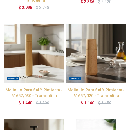
Tramontina
$
2.336
$
2.920
$
2.998
$
3.748
Molinillo Para Sal Y Pimienta -
Molinillo Para Sal Y Pimienta -
61657/030 - Tramontina
61657/020 - Tramontina
$
1.440
$
1.800
$
1.160
$
1.450