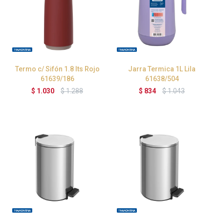
Termo c/ Sifón 1.8 lts Rojo
Jarra Termica 1L Lila
61639/186
61638/504
$
1.030
$
1.288
$
834
$
1.043