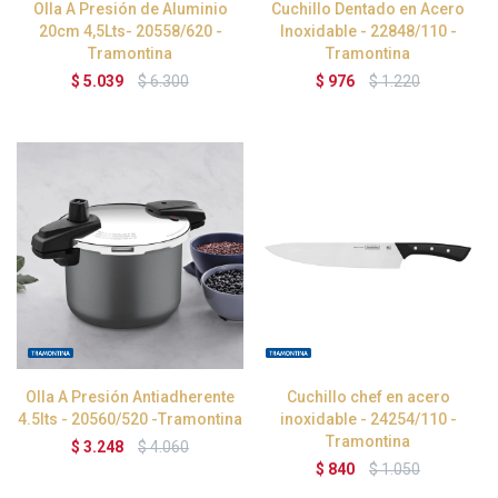
Olla A Presión de Aluminio
Cuchillo Dentado en Acero
20cm 4,5Lts- 20558/620 -
Inoxidable - 22848/110 -
Tramontina
Tramontina
$
5.039
$
6.300
$
976
$
1.220
Olla A Presión Antiadherente
Cuchillo chef en acero
4.5lts - 20560/520 -Tramontina
inoxidable - 24254/110 -
Tramontina
$
3.248
$
4.060
$
840
$
1.050