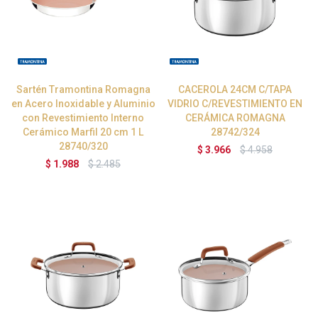
Sartén Tramontina Romagna
CACEROLA 24CM C/TAPA
en Acero Inoxidable y Aluminio
VIDRIO C/REVESTIMIENTO EN
con Revestimiento Interno
CERÁMICA ROMAGNA
Cerámico Marfil 20 cm 1 L
28742/324
28740/320
$
3.966
$
4.958
$
1.988
$
2.485