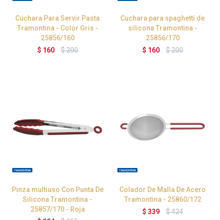
Cuchara Para Servir Pasta
Cuchara para spaghetti de
Tramontina - Color Gris -
silicona Tramontina -
25856/160
25856/170
$
160
$
200
$
160
$
200
Pinza multiuso Con Punta De
Colador De Malla De Acero
Silicona Tramontina -
Tramontina - 25860/172
25857/170 - Roja
$
339
$
424