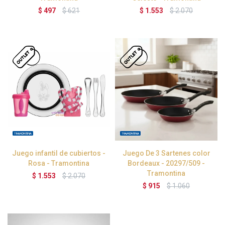
$
497
$
621
$
1.553
$
2.070
Juego infantil de cubiertos -
Juego De 3 Sartenes color
Rosa - Tramontina
Bordeaux - 20297/509 -
Tramontina
$
1.553
$
2.070
$
915
$
1.060