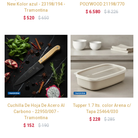
New Kolor azul - 23198/194 -
POLYWOOD 21198/770
Tramontina
$
6.580
$
8.226
$
520
$
650
Cuchilla De Hoja De Acero Al
Tupper 1.7 lts. color Arena c/
Carbono - 22950/007 -
Tapa 25464/030
Tramontina
$
228
$
285
$
152
$
190