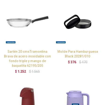
Sartén 20 cmsTramontina
Molde Para Hamburguesa
Brava de acero inoxidable con
Black 20281/010
fondo triple y mango de
$
376
$
470
baquelita 62195/205
$
1.252
$
1.565