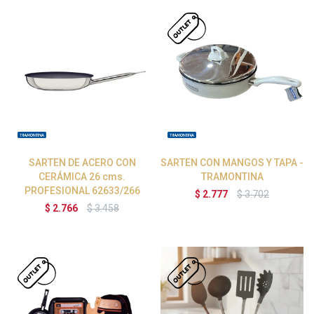
SARTEN DE ACERO CON
SARTEN CON MANGOS Y TAPA -
CERÁMICA 26 cms.
TRAMONTINA
PROFESIONAL 62633/266
$
2.777
$
3.702
$
2.766
$
3.458