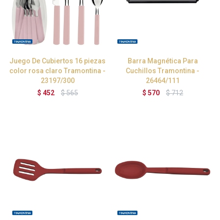
Juego De Cubiertos 16 piezas
Barra Magnética Para
color rosa claro Tramontina -
Cuchillos Tramontina -
23197/300
26464/111
$
452
$
565
$
570
$
712