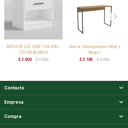
MESA DE LUZ CON 1 CAJON -
Barra / Desayunador Miel y
COLOR BLANCA
Negro
$
3.000
$
4.300
$
3.185
$
4.900
Contacto
Empresa
Compra