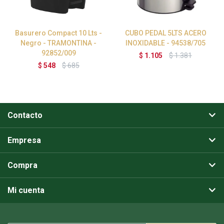
Basurero Compact 10 Lts -
CUBO PEDAL 5LTS ACERO
Negro - TRAMONTINA -
INOXIDABLE - 94538/705
92852/009
$
1.105
$
1.381
$
548
$
685
Contacto
Empresa
Compra
Mi cuenta