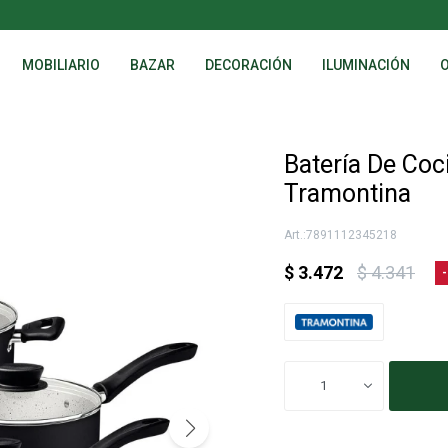
MOBILIARIO
BAZAR
DECORACIÓN
ILUMINACIÓN
Batería De Coc
Tramontina
7891112345218
$
3.472
$
4.341
1