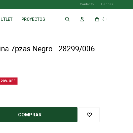
Contacto
Tiendas
OUTLET
PROYECTOS
$
0
ina 7pzas Negro - 28299/006 -
20
COMPRAR