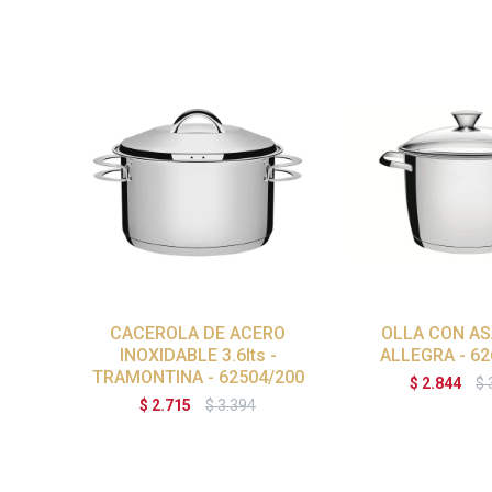
CACEROLA DE ACERO
OLLA CON ASA
INOXIDABLE 3.6lts -
ALLEGRA - 62
TRAMONTINA - 62504/200
$
2.844
$
$
2.715
$
3.394