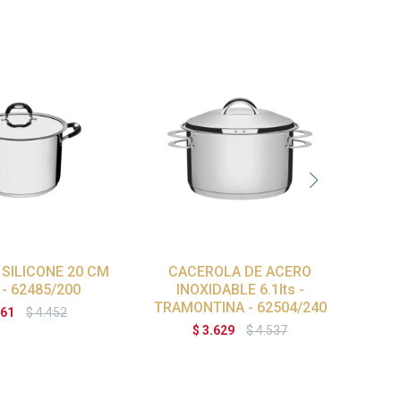
 SILICONE 20 CM
CACEROLA DE ACERO
CA
 - 62485/200
INOXIDABLE 6.1lts -
VIDR
TRAMONTINA - 62504/240
C
561
$
4.452
$
3.629
$
4.537