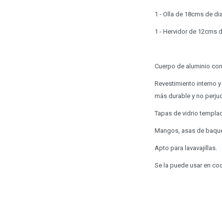
1 - Olla de 18cms de di
1 - Hervidor de 12cms d
Cuerpo de aluminio con
Revestimiento interno y
más durable y no perjudi
Tapas de vidrio templa
Mangos, asas de baquel
Apto para lavavajillas.
Se la puede usar en coci