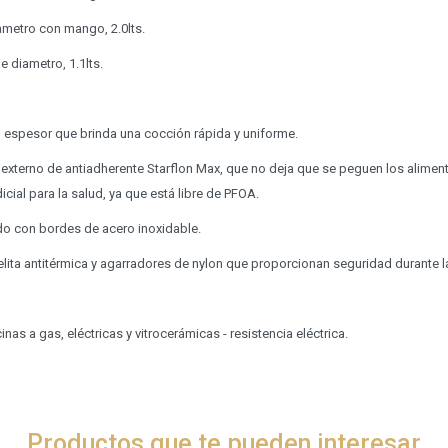
ametro con mango, 2.0lts.
e diametro, 1.1lts.
 espesor que brinda una cocción rápida y uniforme.
 externo de antiadherente Starflon Max, que no deja que se peguen los alimento
cial para la salud, ya que está libre de PFOA.
do con bordes de acero inoxidable.
ita antitérmica y agarradores de nylon que proporcionan seguridad durante l
nas a gas, eléctricas y vitrocerámicas - resistencia eléctrica.
Productos que te pueden interesar