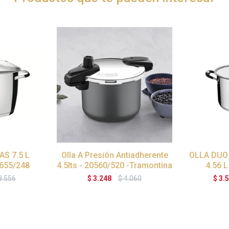
S 7.5 L
Olla A Presión Antiadherente
OLLA DUO
655/248
4.5lts - 20560/520 -Tramontina
4.56 L
3.556
$
3.248
$
4.060
$
3.