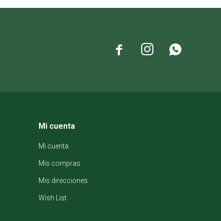



Mi cuenta
Mi cuenta
Mis compras
Mis direcciones
Wish List