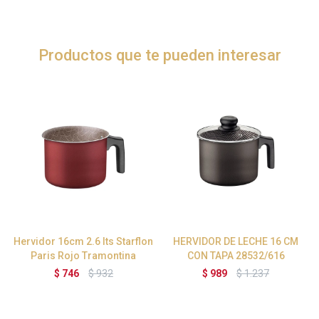
Productos que te pueden interesar
Hervidor 16cm 2.6 lts Starflon
HERVIDOR DE LECHE 16 CM
Paris Rojo Tramontina
CON TAPA 28532/616
$
746
$
932
$
989
$
1.237