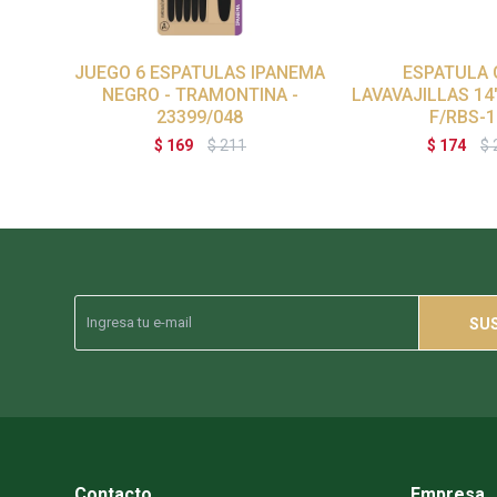
JUEGO 6 ESPATULAS IPANEMA
ESPATULA
NEGRO - TRAMONTINA -
LAVAVAJILLAS 14
23399/048
F/RBS-
$
169
$
211
$
174
$
SU
Contacto
Empresa