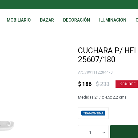
MOBILIARIO
BAZAR
DECORACIÓN
ILUMINACIÓN
CUCHARA P/ HE
25607/180
7891112284470
$
186
$
233
20
Medidas 21,1x 4,5x 2,2 cms
1