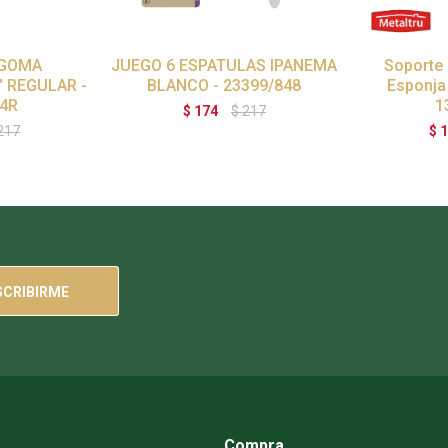
 GOMA
JUEGO 6 ESPATULAS IPANEMA
Soporte 
" REGULAR -
BLANCO - 23399/848
Esponja
14R
1
$
174
$
217
217
$
1
SCRIBIRME
Compra