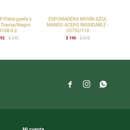
P/Detergente y
ESPUMADERA MOVIN AZUL
PINZ
 Transp/Negro
MANGO ACERO INOXIDABLE -
3168.0.2
25752/110
92
$
240
$
196
$
245



Mi cuenta