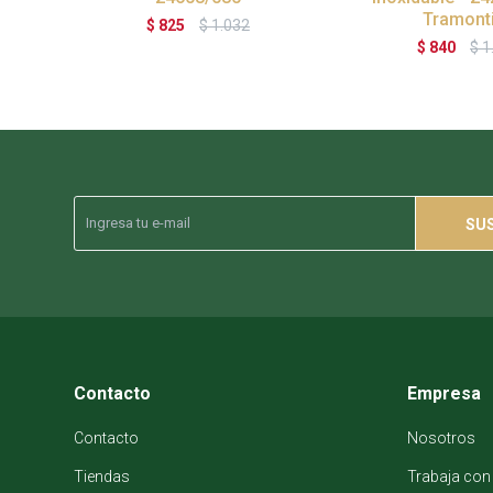
Tramont
$
825
$
1.032
$
840
$
1
SU
Contacto
Empresa
Contacto
Nosotros
Tiendas
Trabaja con