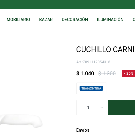
MOBILIARIO
BAZAR
DECORACIÓN
ILUMINACIÓN
CUCHILLO CARNI
7891112054318
$
1.040
$
1.300
20
1
Envíos