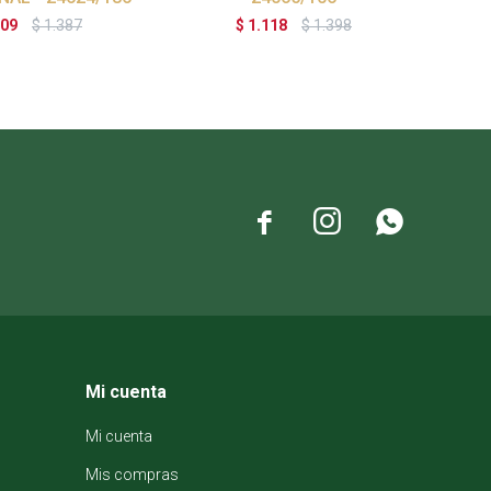
109
$
1.387
$
1.118
$
1.398



Mi cuenta
Mi cuenta
Mis compras