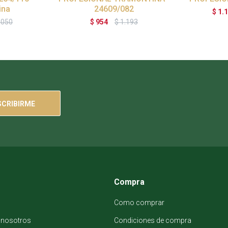
ina
24609/082
$
1.
.050
$
954
$
1.193
SCRIBIRME
Compra
Como comprar
 nosotros
Condiciones de compra