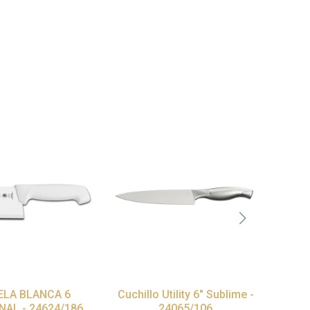
LA BLANCA 6
Cuchillo Utility 6" Sublime -
CUC
NAL - 24624/186
24065/106
C