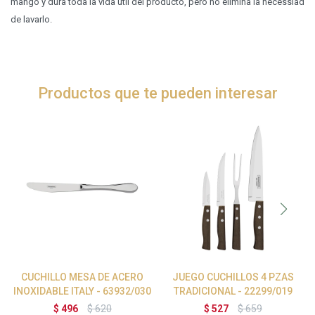
mango y dura toda la vida útil del producto, pero no elimina la necessiad
de lavarlo.
Productos que te pueden interesar
CUCHILLO MESA DE ACERO
JUEGO CUCHILLOS 4 PZAS
INOXIDABLE ITALY - 63932/030
TRADICIONAL - 22299/019
$
496
$
620
$
527
$
659