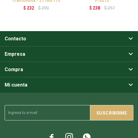
Tramontina - 21160/173
F/stt12
$
232
$
290
$
238
$
297
Contacto
Empresa
Compra
Mi cuenta
SUSCRIBIRME


