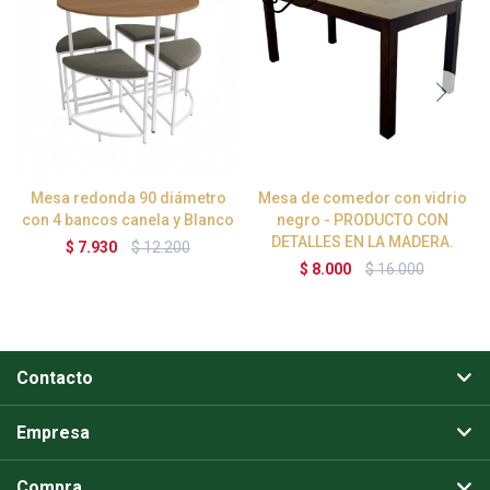
Mesa redonda 90 diámetro
Mesa de comedor con vidrio
con 4 bancos canela y Blanco
negro - PRODUCTO CON
DETALLES EN LA MADERA.
$
7.930
$
12.200
$
8.000
$
16.000
Contacto
Empresa
Compra