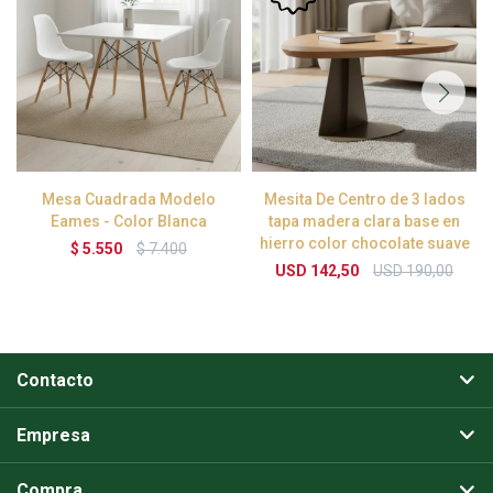
Mesa Cuadrada Modelo
Mesita De Centro de 3 lados
Eames - Color Blanca
tapa madera clara base en
hierro color chocolate suave
$
5.550
$
7.400
USD
142,50
USD
190,00
Contacto
Empresa
Compra