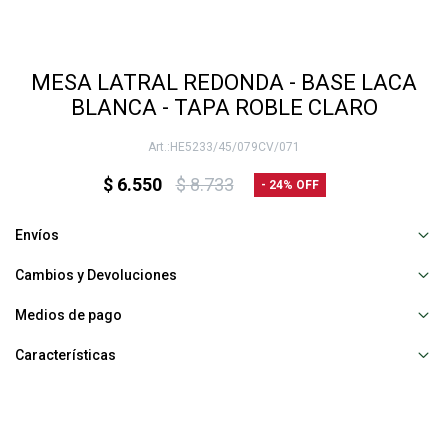
MESA LATRAL REDONDA - BASE LACA
BLANCA - TAPA ROBLE CLARO
HE5233/45/079CV/071
$
6.550
$
8.733
24
Envíos
Cambios y Devoluciones
Medios de pago
Características