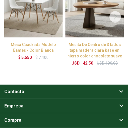
Mesa Cuadrada Modelo
Mesita De Centro de 3 lados
Eames - Color Blanca
tapa madera clara base en
hierro color chocolate suave
$
5.550
$
7.400
USD
142,50
USD
190,00
Contacto
Empresa
Compra