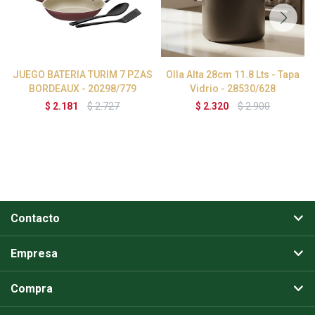
JUEGO BATERIA TURIM 7 PZAS
Olla Alta 28cm 11.8 Lts - Tapa
BORDEAUX - 20298/779
Vidrio - 28530/628
$
2.181
$
2.727
$
2.320
$
2.900
Contacto
Empresa
Compra