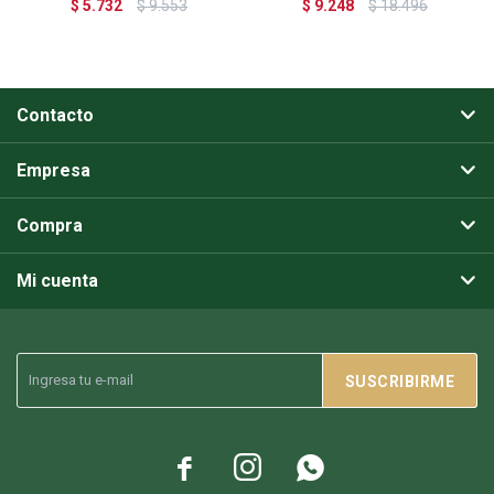
$
5.732
$
9.553
$
9.248
$
18.496
Contacto
Empresa
Compra
Mi cuenta
SUSCRIBIRME


