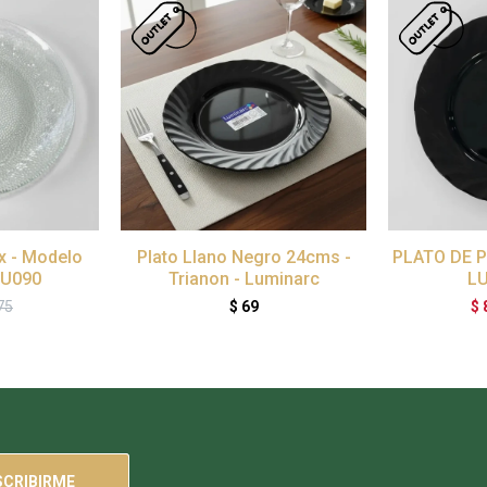
ax - Modelo
Plato Llano Negro 24cms -
PLATO DE 
DU090
Trianon - Luminarc
L
75
$
69
$
SCRIBIRME