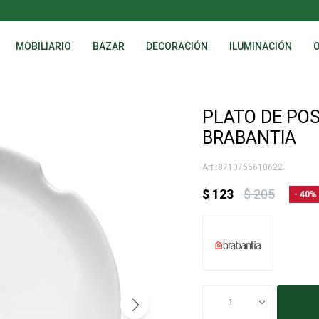
MOBILIARIO
BAZAR
DECORACIÓN
ILUMINACIÓN
PLATO DE POS
BRABANTIA
8710755610622
$
123
$
205
40
1