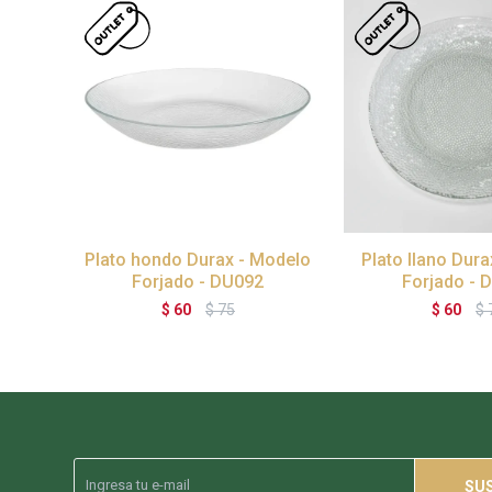
Plato hondo Durax - Modelo
Plato llano Dur
Forjado - DU092
Forjado - 
$
60
$
75
$
60
$
SU