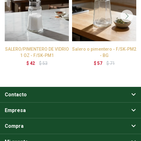
SALERO/PIMENTERO DE VIDRIO
Salero o pimentero - F/SK-PM2
1 OZ - F/SK-PM1
- BG
$
42
$
53
$
57
$
71
Contacto
Empresa
Compra