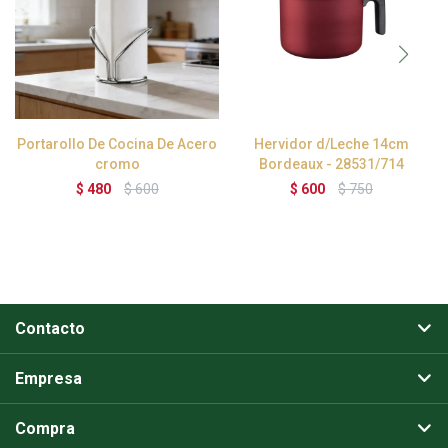
Portarollo De Cocina De Acero
Hervidor d/Leche 14cm
cromo
Bordeaux - 28531/714
$
480
$
600
$
600
$
750
Contacto
Empresa
Compra