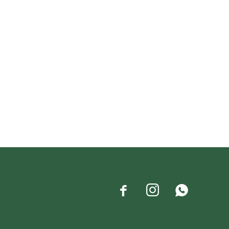


