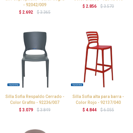
- 92042/009
$
2.856
$
3.570
$
2.692
$
3.365
Silla Sofia Respaldo Cerrado -
Silla Sofia alta para barra -
Color Grafito - 92236/007
Color Rojo - 92137/040
$
3.079
$
3.849
$
4.844
$
6.055