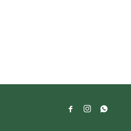


