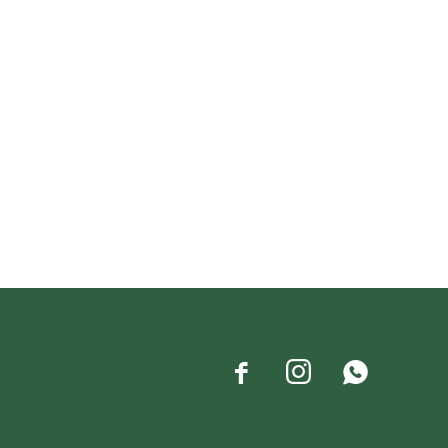


