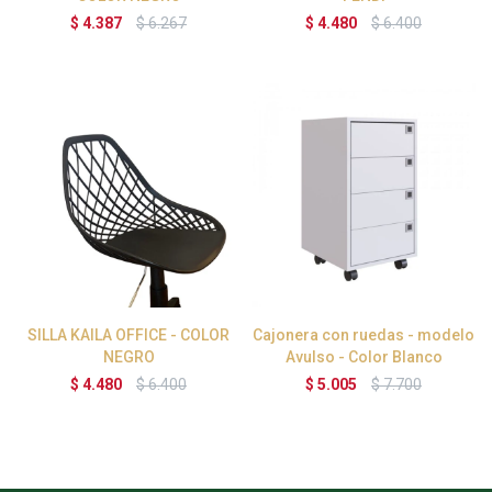
$
4.387
$
6.267
$
4.480
$
6.400
SILLA KAILA OFFICE - COLOR
Cajonera con ruedas - modelo
NEGRO
Avulso - Color Blanco
$
4.480
$
6.400
$
5.005
$
7.700