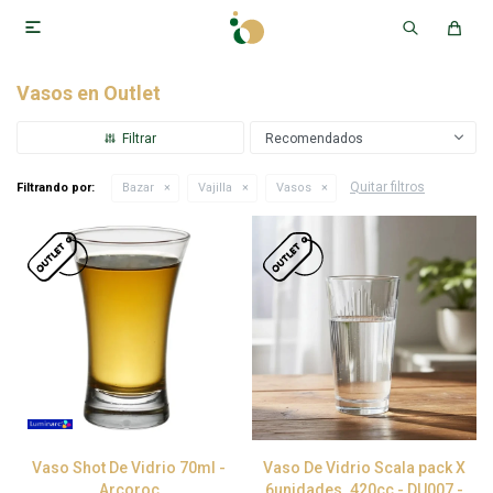

Vasos en Outlet
Recomendados
Quitar filtros
Filtrando por:
Bazar
Vajilla
Vasos
Vaso Shot De Vidrio 70ml -
Vaso De Vidrio Scala pack X
Arcoroc
6unidades. 420cc - DU007 -