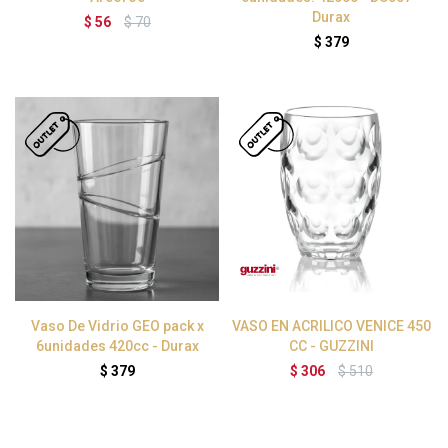
Durax
$
56
$
70
$
379
Vaso De Vidrio GEO pack x
VASO EN ACRILICO VENICE 450
6unidades 420cc - Durax
CC - GUZZINI
$
379
$
306
$
510