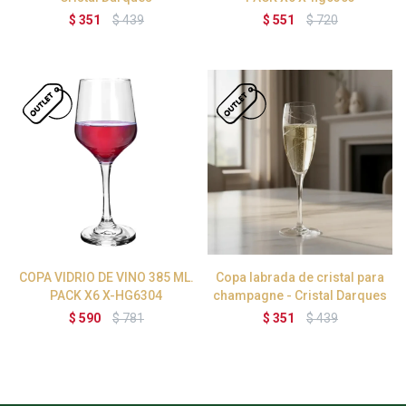
$
351
$
439
$
551
$
720
COPA VIDRIO DE VINO 385 ML.
Copa labrada de cristal para
PACK X6 X-HG6304
champagne - Cristal Darques
$
590
$
781
$
351
$
439