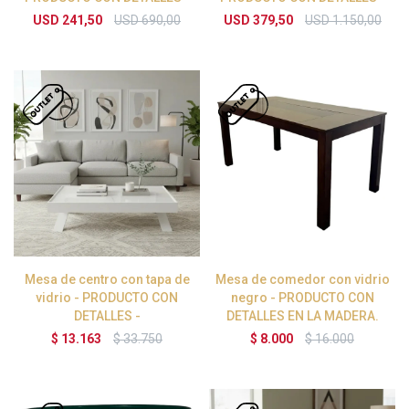
USD
241,50
USD
690,00
USD
379,50
USD
1.150,00
Mesa de centro con tapa de
Mesa de comedor con vidrio
vidrio - PRODUCTO CON
negro - PRODUCTO CON
DETALLES -
DETALLES EN LA MADERA.
$
13.163
$
33.750
$
8.000
$
16.000