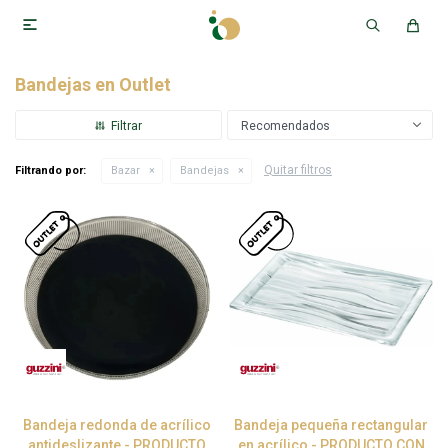

Bandejas en Outlet
Recomendados
Quitar filtros
Filtrando por:
Bazar
Bandejas
Bandeja redonda de acrílico
Bandeja pequeña rectangular
antideslizante - PRODUCTO
en acrílico - PRODUCTO CON