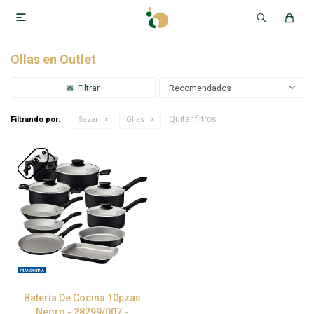

Ollas en Outlet
Recomendados
Quitar filtros
Filtrando por:
Bazar
Ollas
Batería De Cocina 10pzas
Negro - 28299/007 -