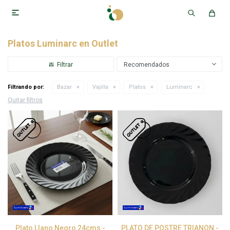

Platos Luminarc en Outlet
Recomendados
Filtrando por:
Bazar
Vajilla
Platos
Luminarc
Quitar filtros
Plato Llano Negro 24cms -
PLATO DE POSTRE TRIANON -