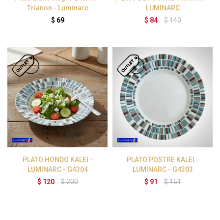
Trianon - Luminarc
LUMINARC
$
69
$
84
$
140
PLATO HONDO KALEI -
PLATO POSTRE KALEI -
LUMINARC - G4304
LUMINARC - G4303
$
120
$
200
$
91
$
151