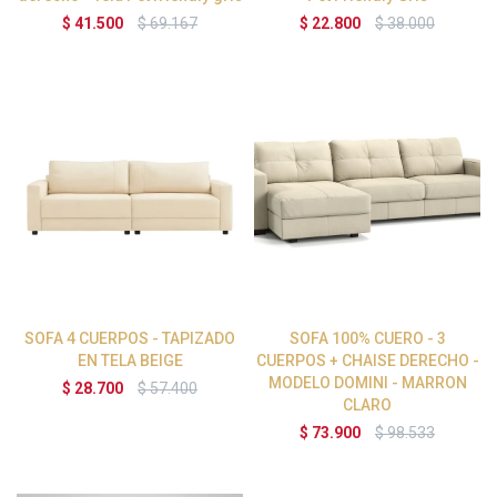
$
41.500
$
69.167
$
22.800
$
38.000
SOFA 4 CUERPOS - TAPIZADO
SOFA 100% CUERO - 3
EN TELA BEIGE
CUERPOS + CHAISE DERECHO -
MODELO DOMINI - MARRON
$
28.700
$
57.400
CLARO
$
73.900
$
98.533