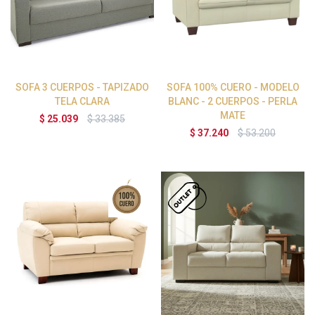
SOFA 3 CUERPOS - TAPIZADO
SOFA 100% CUERO - MODELO
TELA CLARA
BLANC - 2 CUERPOS - PERLA
MATE
$
25.039
$
33.385
$
37.240
$
53.200