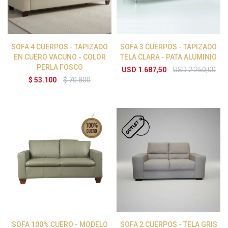
SOFA 4 CUERPOS - TAPIZADO
SOFA 3 CUERPOS - TAPIZADO
EN CUERO VACUNO - COLOR
TELA CLARA - PATA ALUMINIO
PERLA FOSCO
USD
1.687,50
USD
2.250,00
$
53.100
$
70.800
SOFA 100% CUERO - MODELO
SOFA 2 CUERPOS - TELA GRIS