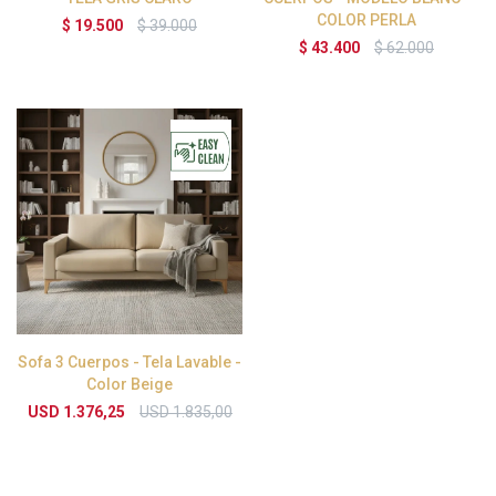
COLOR PERLA
$
19.500
$
39.000
$
43.400
$
62.000
Sofa 3 Cuerpos - Tela Lavable -
Color Beige
USD
1.376,25
USD
1.835,00