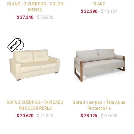
BLANC - 2 CUERPOS - COLOR
CLARO
MENTA
$
32.390
$
43.187
$
37.240
$
53.200
SOFA 2 CUERPOS - TAPIZADO
Sofa 3 cuerpos - Tela Aqua
PU COLOR PERLA
Protect Gris
$
20.670
$
41.340
$
28.125
$
37.500