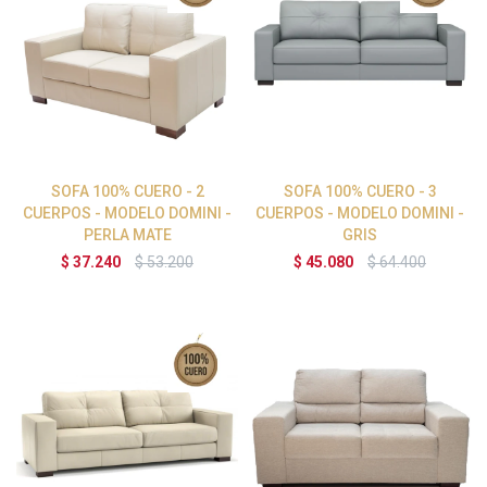
SOFA 100% CUERO - 2
SOFA 100% CUERO - 3
CUERPOS - MODELO DOMINI -
CUERPOS - MODELO DOMINI -
PERLA MATE
GRIS
$
37.240
$
53.200
$
45.080
$
64.400