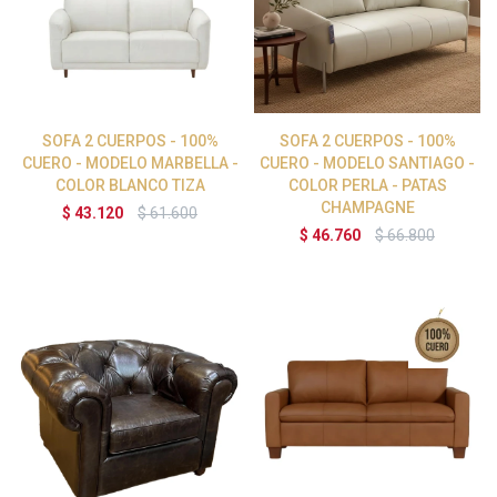
SOFA 2 CUERPOS - 100%
SOFA 2 CUERPOS - 100%
CUERO - MODELO MARBELLA -
CUERO - MODELO SANTIAGO -
COLOR BLANCO TIZA
COLOR PERLA - PATAS
CHAMPAGNE
$
43.120
$
61.600
$
46.760
$
66.800