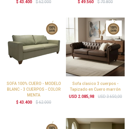
$
43.400
$
62.000
$
49.560
$
70.800
SOFA 100% CUERO - MODELO
Sofa clasico 3 cuerpos -
BLANC - 3 CUERPOS - COLOR
Tapizado en Cuero marrón
MENTA
USD
2.085,98
USD
3.650,00
$
43.400
$
62.000