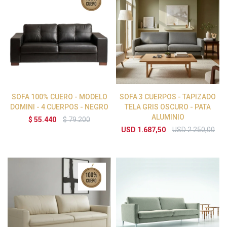
SOFA 100% CUERO - MODELO
SOFA 3 CUERPOS - TAPIZADO
DOMINI - 4 CUERPOS - NEGRO
TELA GRIS OSCURO - PATA
ALUMINIO
$
55.440
$
79.200
USD
1.687,50
USD
2.250,00