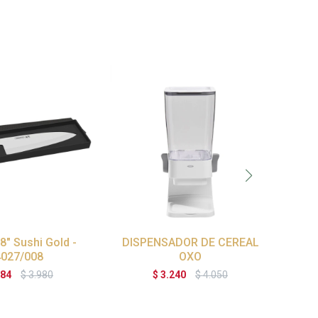
 8" Sushi Gold -
DISPENSADOR DE CEREAL
CA
4027/008
OXO
V
C
184
$
3.980
$
3.240
$
4.050
C