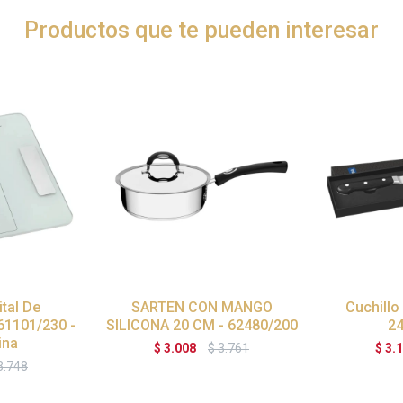
Productos que te pueden interesar
ital De
SARTEN CON MANGO
Cuchillo
61101/230 -
SILICONA 20 CM - 62480/200
2
ina
$
3.008
$
3.761
$
3.
3.748