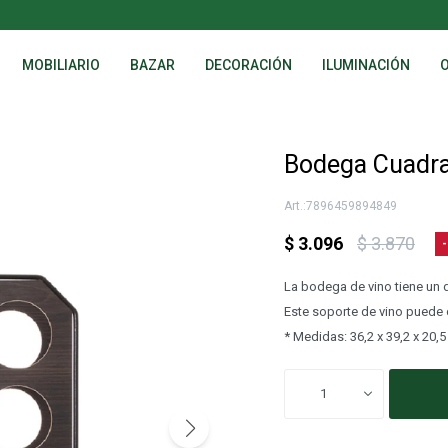
MOBILIARIO
BAZAR
DECORACIÓN
ILUMINACIÓN
Bodega Cuadra
7896459894849
$
3.096
$
3.870
La bodega de vino tiene un d
Este soporte de vino puede c
* Medidas: 36,2 x 39,2 x 20,5
1