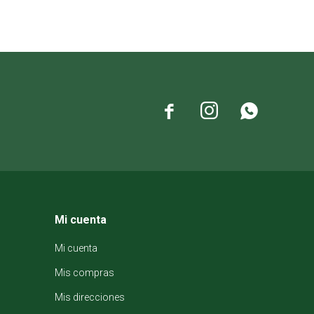



Mi cuenta
Mi cuenta
Mis compras
Mis direcciones