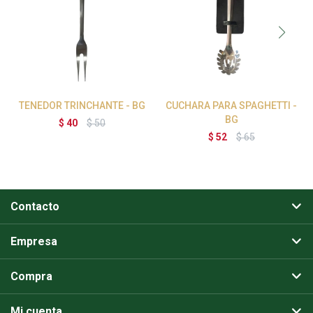
TENEDOR TRINCHANTE - BG
CUCHARA PARA SPAGHETTI -
BG
$
40
$
50
$
52
$
65
Contacto
Empresa
Compra
Mi cuenta