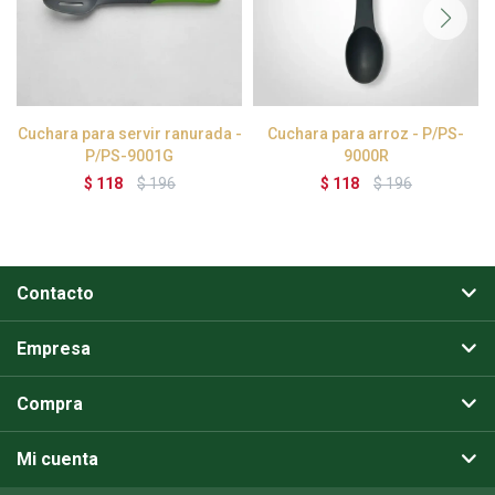
Cuchara para servir ranurada -
Cuchara para arroz - P/PS-
P/PS-9001G
9000R
$
118
$
196
$
118
$
196
Contacto
Empresa
Compra
Mi cuenta