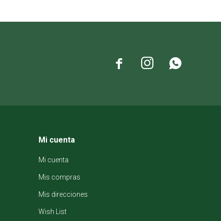



Mi cuenta
Mi cuenta
Mis compras
Mis direcciones
Wish List