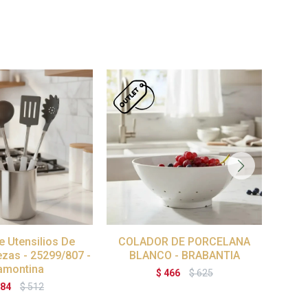
 Utensilios De
COLADOR DE PORCELANA
TIE
ezas - 25299/807 -
BLANCO - BRABANTIA
amontina
$
466
$
625
84
$
512