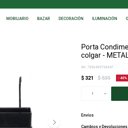
MOBILIARIO
BAZAR
DECORACIÓN
ILUMINACIÓN
Porta Condimen
colgar - META
7896459768447
$
321
$
535
40
1
Envíos
Cambios y Devoluciones