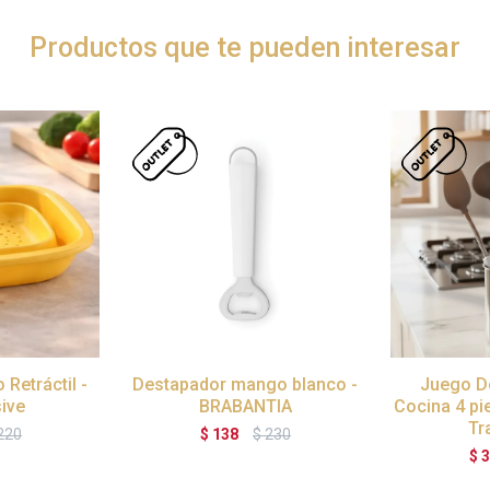
Productos que te pueden interesar
Retráctil -
Destapador mango blanco -
Juego De
ive
BRABANTIA
Cocina 4 pi
Tr
220
$
138
$
230
$
3