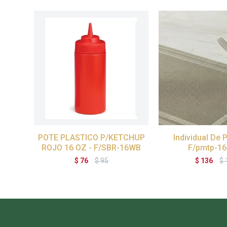
POTE PLASTICO P/KETCHUP
Individual De P
ROJO 16 OZ - F/SBR-16WB
F/pmtp-16
$
76
$
95
$
136
$