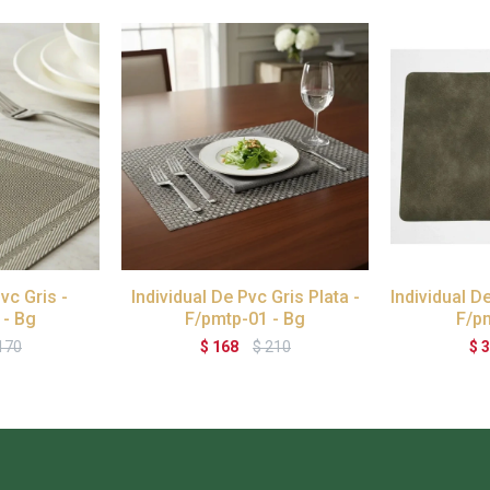
vc Gris -
Individual De Pvc Gris Plata -
Individual D
 - Bg
F/pmtp-01 - Bg
F/pm
170
$
168
$
210
$
3