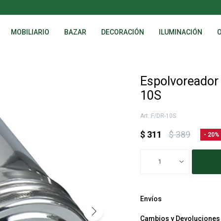
MOBILIARIO
BAZAR
DECORACIÓN
ILUMINACIÓN
Espolvoreador 
10S
F/DR-10S
$
311
$
389
20
1
Envíos
Cambios y Devoluciones